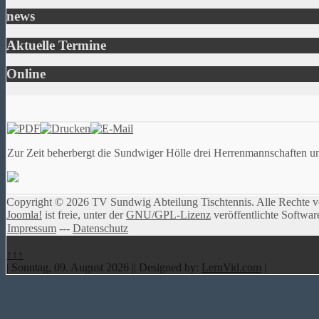
news
Aktuelle Termine
Online
Zur Zeit beherbergt die Sundwiger Hölle drei Herrenmannschaften 
Copyright © 2026 TV Sundwig Abteilung Tischtennis. Alle Rechte v
Joomla!
ist freie, unter der
GNU/GPL-Lizenz
veröffentlichte Softwar
Impressum
---
Datenschutz
↑↑↑
| Sonntag, 09. August 2026 || Designed by:
LernVid.com
|