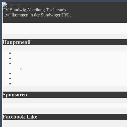
TV Sundwig Abteilung Tischtennis
...willkommen in der Sundwiger Hölle
Hauptmenü
Sponsoren
Facebook Like