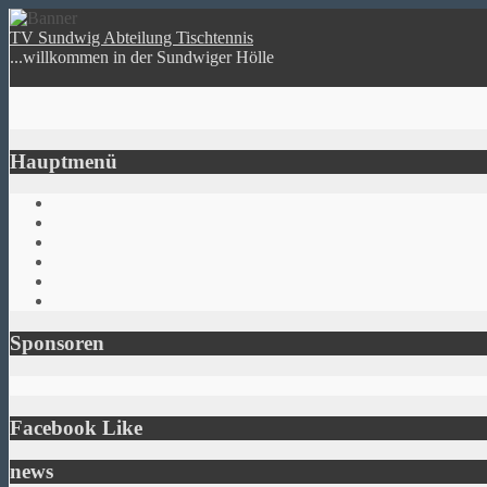
TV Sundwig Abteilung Tischtennis
...willkommen in der Sundwiger Hölle
Hauptmenü
Sponsoren
Facebook Like
news