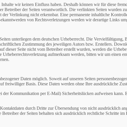
en Inhalte wir keinen Einfluss haben. Deshalb können wir für diese fr
r oder Betreiber der Seiten verantwortlich. Die verlinkten Seiten wurden
der Verlinkung nicht erkennbar. Eine permanente inhaltliche Kontrolle 
 Bekanntwerden von Rechtsverletzungen werden wir derartige Links um
n Seiten unterliegen dem deutschen Urheberrecht. Die Vervielfältigung, 
chriftlichen Zustimmung des jeweiligen Autors bzw. Erstellers. Downlo
auf dieser Seite nicht vom Betreiber erstellt wurden, werden die Urheb
f eine Urheberrechtsverletzung aufmerksam werden, bitten wir um einen
rnen.
nbezogener Daten möglich. Soweit auf unseren Seiten personenbezogen
auf freiwilliger Basis. Diese Daten werden ohne Ihre ausdrückliche Zu
 bei der Kommunikation per E-Mail) Sicherheitslücken aufweisen kann. 
Kontaktdaten durch Dritte zur Übersendung von nicht ausdrücklich a
 Betreiber der Seiten behalten sich ausdrücklich rechtliche Schritte i