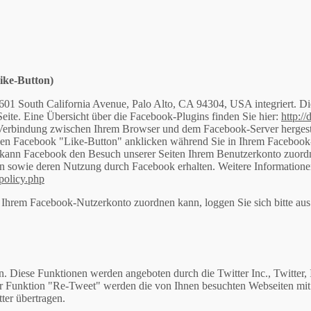
ike-Button)
1601 South California Avenue, Palo Alto, CA 94304, USA integriert. 
ite. Eine Übersicht über die Facebook-Plugins finden Sie hier:
http:/
 Verbindung zwischen Ihrem Browser und dem Facebook-Server hergestel
 den Facebook "Like-Button" anklicken während Sie in Ihrem Facebook
h kann Facebook den Besuch unserer Seiten Ihrem Benutzerkonto zuordne
en sowie deren Nutzung durch Facebook erhalten. Weitere Informationen
policy.php
 Ihrem Facebook-Nutzerkonto zuordnen kann, loggen Sie sich bitte au
. Diese Funktionen werden angeboten durch die Twitter Inc., Twitter, 
 Funktion "Re-Tweet" werden die von Ihnen besuchten Webseiten mit
er übertragen.