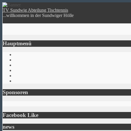
TV Sundwig Abteilung Tischtennis
...willkommen in der Sundwiger Hölle
Hauptmenü
Sponsoren
Facebook Like
news