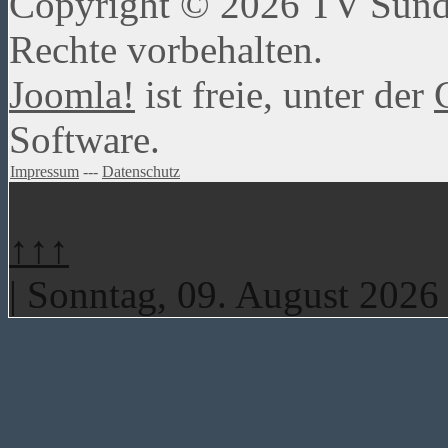
Copyright © 2026 TV Sundw
Rechte vorbehalten.
Joomla!
ist freie, unter der
Software.
Impressum
---
Datenschutz
↑↑↑
| Sonntag, 09. August 2026