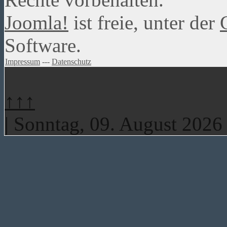
Joomla!
ist freie, unter der
Software.
Impressum
---
Datenschutz
↑↑↑
| Sonntag, 09. August 2026