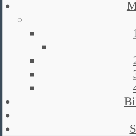
M
Bi
S