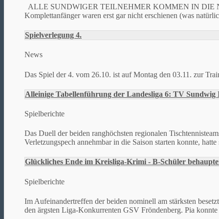
ALLE SUNDWIGER TEILNEHMER KOMMEN IN DIE NÄCHSTE RUN
Komplettanfänger waren erst gar nicht erschienen (was natürlich
Spielverlegung 4.
News
Das Spiel der 4. vom 26.10. ist auf Montag den 03.11. zur Traini
Alleinige Tabellenführung der Landesliga 6: TV Sundwig I
Spielberichte
Das Duell der beiden ranghöchsten regionalen Tischtennisteams
Verletzungspech annehmbar in die Saison starten konnte, hatte si
Glückliches Ende im Kreisliga-Krimi - B-Schüler behaupte
Spielberichte
Im Aufeinandertreffen der beiden nominell am stärksten besetz
den ärgsten Liga-Konkurrenten GSV Fröndenberg. Pia konnte s