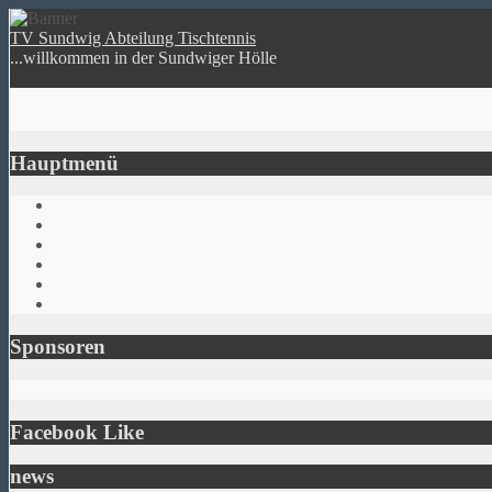
TV Sundwig Abteilung Tischtennis
...willkommen in der Sundwiger Hölle
Hauptmenü
Sponsoren
Facebook Like
news