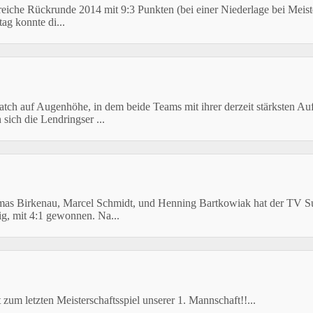
olgreiche Rückrunde 2014 mit 9:3 Punkten (bei einer Niederlage bei M
ag konnte di...
h auf Augenhöhe, in dem beide Teams mit ihrer derzeit stärksten Aufs
ich die Lendringser ...
homas Birkenau, Marcel Schmidt, und Henning Bartkowiak hat der TV
g, mit 4:1 gewonnen. Na...
um letzten Meisterschaftsspiel unserer 1. Mannschaft!!...