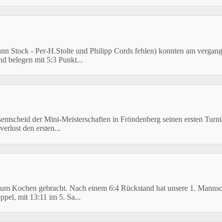
hann Stock - Per-H.Stolte und Philipp Cords fehlen) konnten am verga
d belegen mit 5:3 Punkt...
cheid der Mini-Meisterschaften in Fröndenberg seinen ersten Turnie
erlust den ersten...
zum Kochen gebracht. Nach einem 6:4 Rückstand hat unsere 1. Mannsch
el, mit 13:11 im 5. Sa...