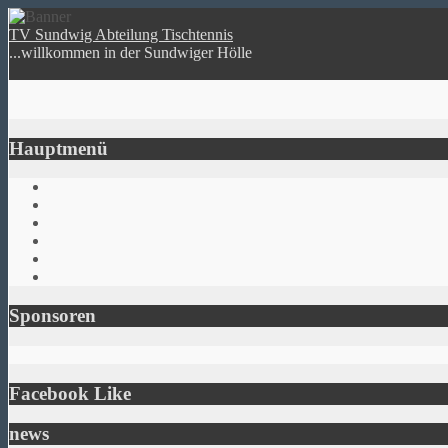
TV Sundwig Abteilung Tischtennis
...willkommen in der Sundwiger Hölle
Hauptmenü
Sponsoren
Facebook Like
news