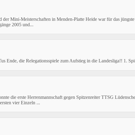
 der Mini-Meisterschaften in Menden-Platte Heide war für das jüngst
rgänge 2005 und...
des Tus Ende, die Relegationsspiele zum Aufstieg in die Landesliga!
onnte die erste Herrenmannschaft gegen Spitzenreiter TTSG Lüdenschei
sten vier Einzeln ...