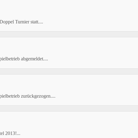
oppel Turnier statt....
elbetrieb abgemeldet....
ielbetrieb zurückgezogen....
el 2013!...